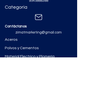
9545888388
Categoría
Contáctanos
zimatmarketing@gmail.com
Aceros
Polvos y Cementos
Material Electrico y Plomería
Ferretería
Pinturas e Impermeabilizantes
Tinacos y láminas
Revestimientos
Grifería y Sanitarios
Zimat Concretos