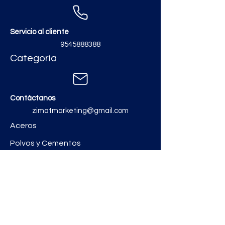
Servicio al cliente
9545888388
Categoría
Contáctanos
zimatmarketing@gmail.com
Aceros
Polvos y Cementos
Material Electrico y Plomería
Ferretería
Pinturas e Impermeabilizantes
Tinacos y láminas
Revestimientos