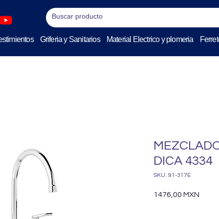
stimientos
Griferia y Sanitarios
Material Electrico y plomeria
Ferret
MEZCLADO
DICA 4334
SKU: 91-317E
Preci
1476,00 MXN
Cantidad
*