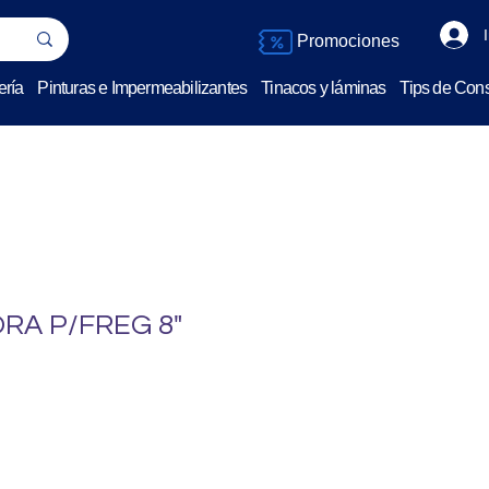
Promociones
ería
Pinturas e Impermeabilizantes
Tinacos y láminas
Tips de Cons
RA P/FREG 8"
o