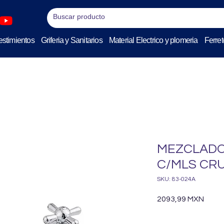
stimientos
Griferia y Sanitarios
Material Electrico y plomeria
Ferret
MEZCLADO
C/MLS CR
SKU: 83-024A
Preci
2093,99 MXN
Cantidad
*