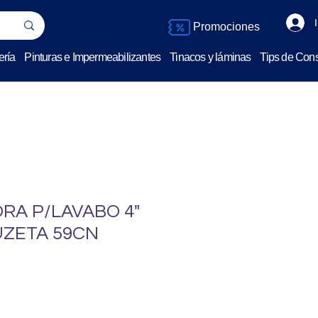
Promociones
ería
Pinturas e Impermeabilizantes
Tinacos y láminas
Tips de Cons
RA P/LAVABO 4"
UZETA 59CN
o