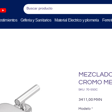
stimientos
Griferia y Sanitarios
Material Electrico y plomeria
Ferret
MEZCLADO
CROMO ME
SKU: 70-550C
Preci
3411,00 MXN
Modelo
*