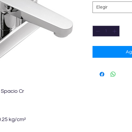
Elegir
Cantidad
*
Ag
 Spacio Cr
0.25 kg/cm²