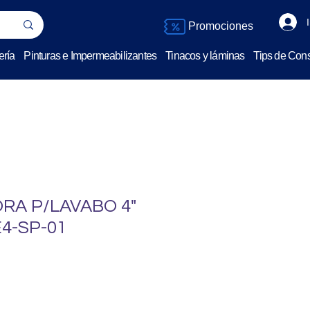
Promociones
ería
Pinturas e Impermeabilizantes
Tinacos y láminas
Tips de Cons
RA P/LAVABO 4"
4-SP-01
o