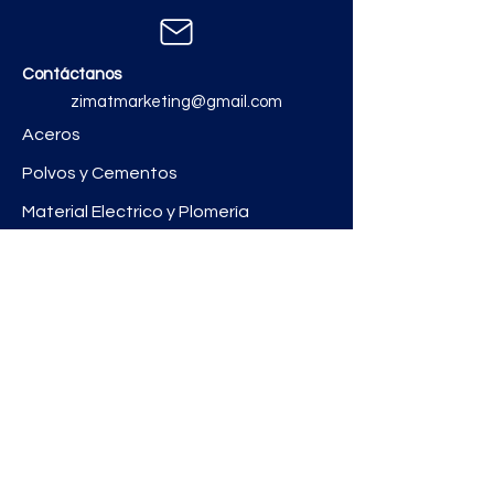
Contáctanos
zimatmarketing@gmail.com
Aceros
Polvos y Cementos
Material Electrico y Plomería
Ferretería
Pinturas e Impermeabilizantes
Tinacos y láminas
Revestimientos
Grifería y Sanitarios
Zimat Concretos