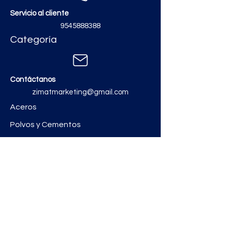
Servicio al cliente
9545888388
Categoría
Contáctanos
zimatmarketing@gmail.com
Aceros
Polvos y Cementos
Material Electrico y Plomería
Ferretería
Pinturas e Impermeabilizantes
Tinacos y láminas
Revestimientos
Grifería y Sanitarios