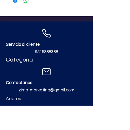
Servicio al cliente
9545888388
Categoría
Contáctanos
zimatmarketing@gmail.com
Aceros
Polvos y Cementos
Material Electrico y Plomería
Ferretería