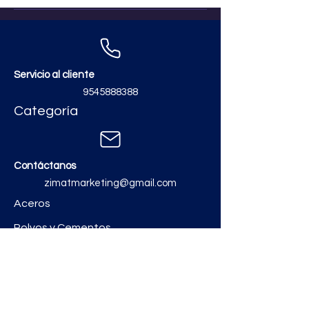
Servicio al cliente
9545888388
Categoría
Contáctanos
zimatmarketing@gmail.com
Aceros
Polvos y Cementos
Material Electrico y Plomería
Ferretería
Pinturas e Impermeabilizantes
Tinacos y láminas