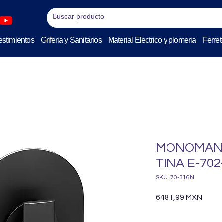
stimientos
Griferia y Sanitarios
Material Electrico y plomeria
Ferret
MONOMAND
TINA E-70
SKU: 70-316N
Preci
6481,99 MXN
Cantidad
*