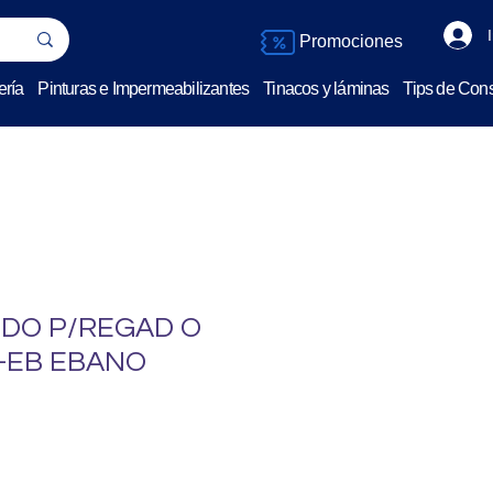
Promociones
ería
Pinturas e Impermeabilizantes
Tinacos y láminas
Tips de Cons
O P/REGAD O
2-EB EBANO
o