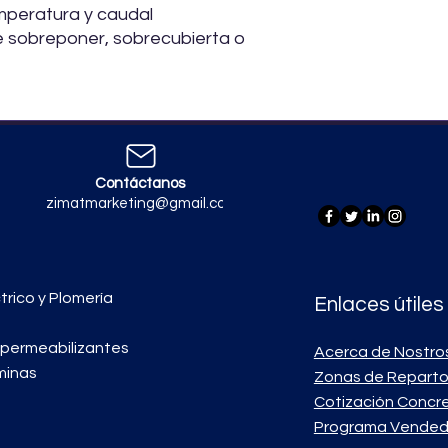
mperatura y caudal
 sobreponer, sobrecubierta o
Contáctanos
zimatmarketing@gmail.com
trico y Plomería
Enlaces útiles
mpermeabilizantes
Acerca de Nostro
minas
Zonas de Repart
Cotización Concr
Programa Vended