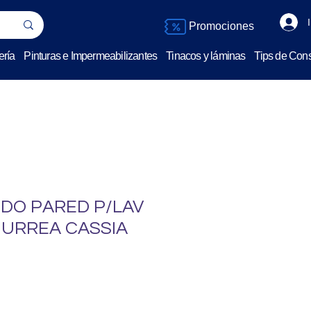
Promociones
ería
Pinturas e Impermeabilizantes
Tinacos y láminas
Tips de Cons
O PARED P/LAV
 URREA CASSIA
o