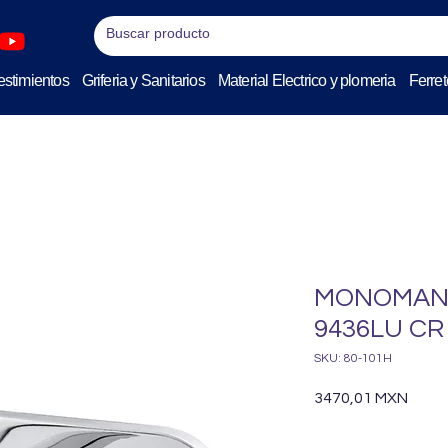
stimientos
Griferia y Sanitarios
Material Electrico y plomeria
Ferret
MONOMAND
9436LU CR
SKU: 80-101H
Preci
3470,01 MXN
Cantidad
*