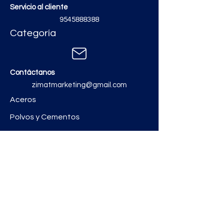
Servicio al cliente
9545888388
Categoría
Contáctanos
zimatmarketing@gmail.com
Aceros
Polvos y Cementos
Material Electrico y Plomería
Ferretería
Pinturas e Impermeabilizantes
Tinacos y láminas
Revestimientos
Grifería y Sanitarios