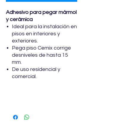
Adhesivo para pegar mármol
y cerámica
Ideal para la instalación en
pisos en interiores y
exteriores.
Pega piso Cemix corrige
desniveles de hasta 15
mm.
De uso residencial y
comercial.
Especificaciones
Usos recomendados de Pegamix
Pisos y Mármol
Para pegar revestimientos de
alta y media absorción de agua
como loseta de cerámica,