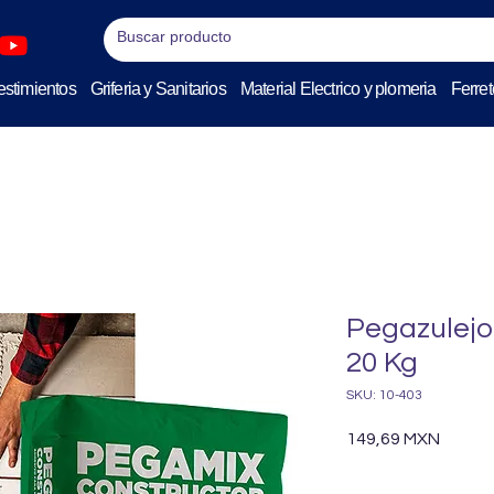
stimientos
Griferia y Sanitarios
Material Electrico y plomeria
Ferret
Pegazulejo
20 Kg
SKU: 10-403
Precio
149,69 MXN
Cantidad
*