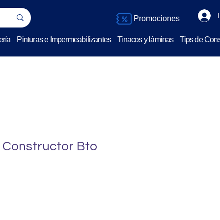
Promociones
ería
Pinturas e Impermeabilizantes
Tinacos y láminas
Tips de Cons
 Constructor Bto