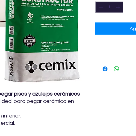
Ag
Especificacione
Usos recomendados
Para pegar reves
absorción de agu
mármol, fachaleta
Uso interior y/o e
egar pisos y azulejos cerámicos
residenciales y c
ideal para pegar cerámica en
tráfico.
Para pisos nuevo
tránsito peatonal
interior.
Presentación:
20 kg
ercial.
Color:
Blanco y Gris