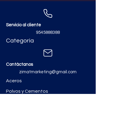
Servicio al cliente
9545888388
Categoría
Contáctanos
zimatmarketing@gmail.com
Aceros
Polvos y Cementos
Material Electrico y Plomería
Ferretería
Pinturas e Impermeabilizantes
Tinacos y láminas