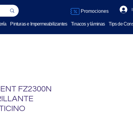
Promociones
ería
Pinturas e Impermeabilizantes
Tinacos y láminas
Tips de Cons
VENT FZ2300N
ILLANTE
TICINO