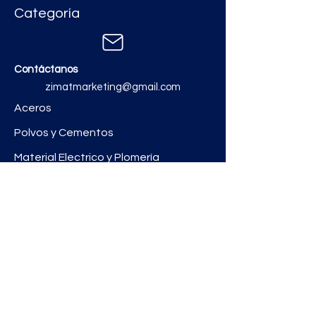
Categoría
Contáctanos
zimatmarketing@gmail.com
Aceros
Polvos y Cementos
Material Electrico y Plomería
Ferretería
Pinturas e Impermeabilizantes
Tinacos y láminas
Revestimientos
Grifería y Sanitarios
Zimat Concretos