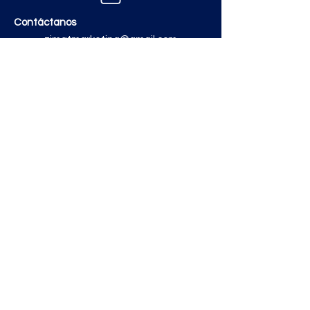
Contáctanos
zimatmarketing@gmail.com
Aceros
Polvos y Cementos
Material Electrico y Plomería
Ferretería
Pinturas e Impermeabilizantes
Tinacos y láminas
Revestimientos
Grifería y Sanitarios
Zimat Concretos
Enlaces útiles