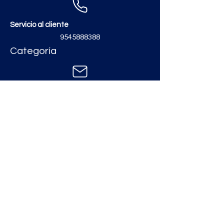
Servicio al cliente
9545888388
Categoría
Contáctanos
zimatmarketing@gmail.com
Aceros
Polvos y Cementos
Material Electrico y Plomería
Ferretería
Pinturas e Impermeabilizantes
Tinacos y láminas
Revestimientos