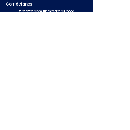
Contáctanos
zimatmarketing@gmail.com
Aceros
Polvos y Cementos
Material Electrico y Plomería
Ferretería
Pinturas e Impermeabilizantes
Tinacos y láminas
Revestimientos
Grifería y Sanitarios
Zimat Concretos
Enlaces útiles