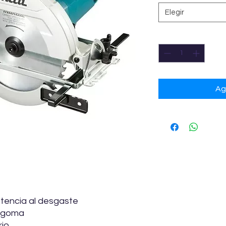
Elegir
Cantidad
*
Ag
stencia al desgaste
 goma
rio