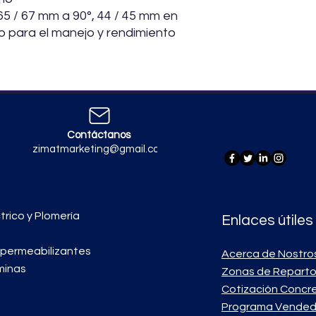
5 / 67 mm a 90°, 44 / 45 mm en
ero para el manejo y rendimiento
Contáctanos
zimatmarketing@gmail.com
trico y Plomería
Enlaces útiles
mpermeabilizantes
Acerca de Nostro
minas
Zonas de Repart
Cotización Concr
Programa Vended