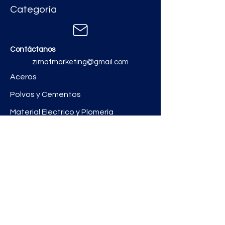
Categoría
Contáctanos
zimatmarketing@gmail.com
Aceros
Polvos y Cementos
Material Electrico y Plomería
Ferretería
Pinturas e Impermeabilizantes
Tinacos y láminas
Revestimientos
Grifería y Sanitarios
Zimat Concretos