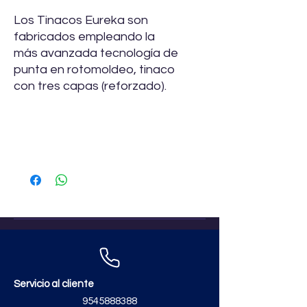
Los Tinacos Eureka son
fabricados empleando la
más avanzada tecnología de
punta en rotomoldeo, tinaco
con tres capas (reforzado).
Especificación
Accesorios
Flotador y varilla
Multiconector antifugas
Jarro de aire
Válvula de llenado
Servicio al cliente
9545888388