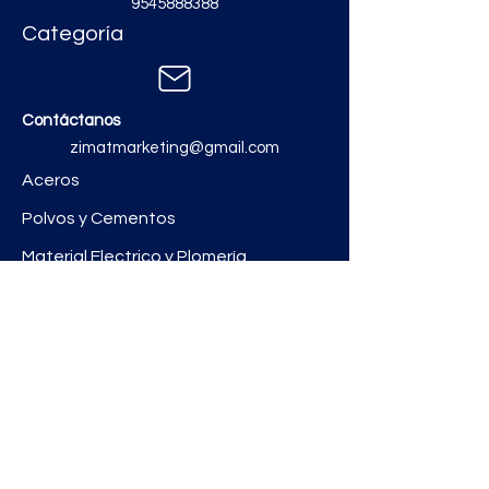
9545888388
Categoría
Contáctanos
zimatmarketing@gmail.com
Aceros
Polvos y Cementos
Material Electrico y Plomería
Ferretería
Pinturas e Impermeabilizantes
Tinacos y láminas
Revestimientos
Grifería y Sanitarios
Zimat Concretos