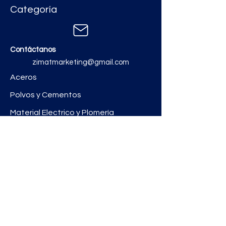
Categoría
Contáctanos
zimatmarketing@gmail.com
Aceros
Polvos y Cementos
Material Electrico y Plomería
Ferretería
Pinturas e Impermeabilizantes
Tinacos y láminas
Revestimientos
Grifería y Sanitarios
Zimat Concretos