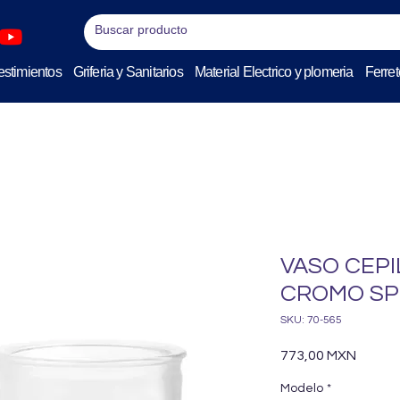
stimientos
Griferia y Sanitarios
Material Electrico y plomeria
Ferret
VASO CEPI
CROMO SP
SKU: 70-565
Precio
773,00 MXN
Modelo
*