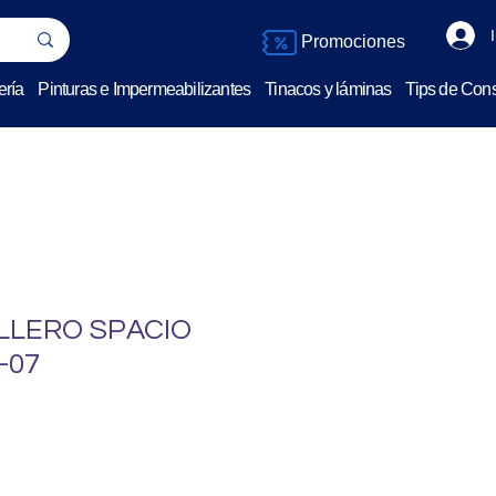
Promociones
ería
Pinturas e Impermeabilizantes
Tinacos y láminas
Tips de Cons
LLERO SPACIO
-07