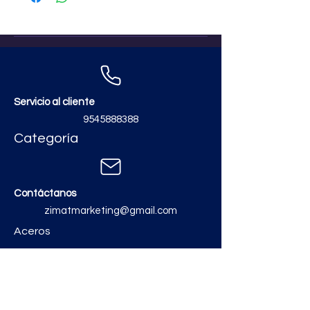
Servicio al cliente
9545888388
Categoría
Contáctanos
zimatmarketing@gmail.com
Aceros
Polvos y Cementos
Material Electrico y Plomería
Ferretería