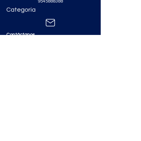
9545888388
Categoría
Contáctanos
zimatmarketing@gmail.com
Aceros
Polvos y Cementos
Material Electrico y Plomería
Ferretería
Pinturas e Impermeabilizantes
Tinacos y láminas
Revestimientos
Grifería y Sanitarios
Zimat Concretos