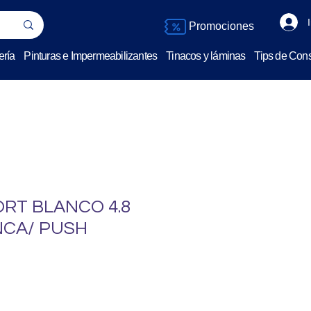
Promociones
ería
Pinturas e Impermeabilizantes
Tinacos y láminas
Tips de Cons
RT BLANCO 4.8
NCA/ PUSH
o