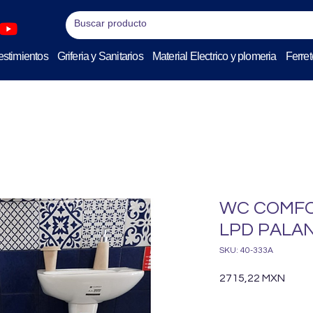
stimientos
Griferia y Sanitarios
Material Electrico y plomeria
Ferret
WC COMFO
LPD PALA
SKU: 40-333A
Preci
2715,22 MXN
Cantidad
*