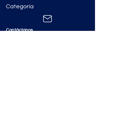
Categoría
Contáctanos
zimatmarketing@gmail.com
Aceros
Polvos y Cementos
Material Electrico y Plomería
Ferretería
Pinturas e Impermeabilizantes
Tinacos y láminas
Revestimientos
Grifería y Sanitarios
Zimat Concretos