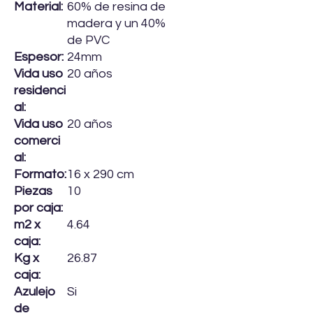
Material:
60% de resina de
madera y un 40%
de PVC
Espesor:
24mm
Vida uso
20 años
residenci
al:
Vida uso
20 años
comerci
al:
Formato:
16 x 290 cm
Piezas
10
por caja:
m2 x
4.64
caja:
Kg x
26.87
caja:
Azulejo
Si
de