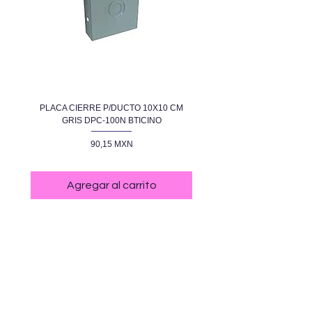
PLACA CIERRE P/DUCTO 10X10 CM
PLACA CIEGA NEGRA R
GRIS DPC-100N BTICINO
Precio
90,15 MXN
Agregar al carrito